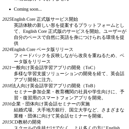
Coming soon...
2025
English Core 正式版サービス開始
英語体験の新しい形を提案するプラットフォームとし
て、English Core 正式版のサービスを開始。ユーザーが
自分のペースで自然に英語を身につけられる環境を提
供
2024
English Core ベータ版リリース
フィードバックを反映しながら改良を重ねるため、ベ
ータ版をリリース
2021
一般向け英会話学習アプリの開発（ToC）
多様な学習支援ソリューションの開発を経て、英会話
アプリ開発に注力。
2018
法人向け英会話学習アプリの開発（ToB）
セミナー参加企業・教育機関の社員や学生向けに、予
習・復習用のスマートフォンアプリを開発。
2016
企業・団体向け英会話セミナーの実施
結婚式場、大手地方銀行、国立大学など、さまざまな
業種・団体に向けて英会話セミナーを開催。
2015
CD教材の開発
スクールの生徒だけでなく、より多くの方にEnglish