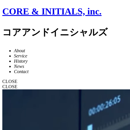
CORE & INITIALS, inc.
コアアンドイニシャルズ
About
Service
History
News
Contact
CLOSE
CLOSE