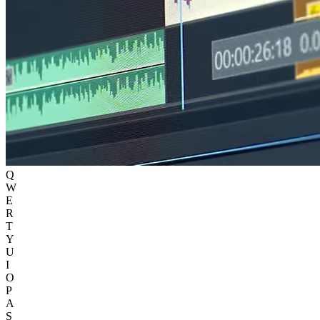
Q
W
E
R
T
Y
U
I
O
P
A
S