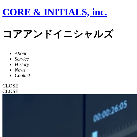
CORE & INITIALS, inc.
コアアンドイニシャルズ
About
Service
History
News
Contact
CLOSE
CLOSE