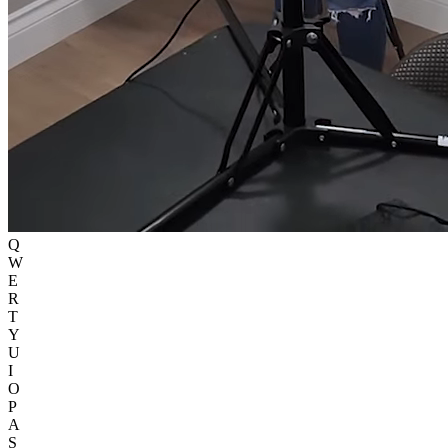
Q
W
E
R
T
Y
U
I
O
P
A
S