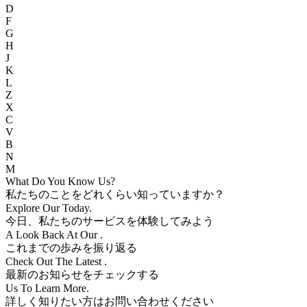
D
F
G
H
J
K
L
Z
X
C
V
B
N
M
What Do You Know
Us?
私たちのことをどれくらい知っていますか？
Explore Our
Today.
今日、私たちのサービスを体験してみよう
A Look Back At Our
.
これまでの歩みを振り返る
Check Out The Latest
.
最新のお知らせをチェックする
Us To Learn More.
詳しく知りたい方はお問い合わせください