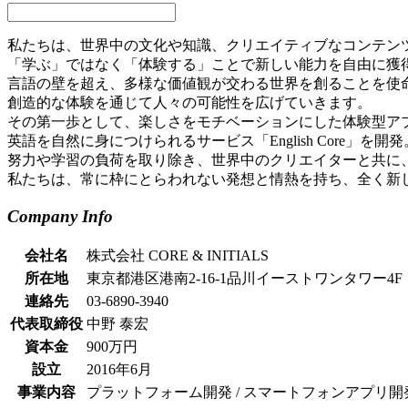
私たちは、世界中の文化や知識、クリエイティブなコンテン
「学ぶ」ではなく「体験する」ことで新しい能力を自由に獲
言語の壁を超え、多様な価値観が交わる世界を創ることを使
創造的な体験を通じて人々の可能性を広げていきます。
その第一歩として、楽しさをモチベーションにした体験型ア
英語を自然に身につけられるサービス「English Core」を開発
努力や学習の負荷を取り除き、世界中のクリエイターと共に
私たちは、常に枠にとらわれない発想と情熱を持ち、全く新
Company Info
会社名
株式会社 CORE & INITIALS
所在地
東京都港区港南2-16-1品川イーストワンタワー4F
連絡先
03-6890-3940
代表取締役
中野 泰宏
資本金
900万円
設立
2016年6月
事業内容
プラットフォーム開発 / スマートフォンアプリ開発