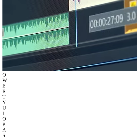
Q
W
E
R
T
Y
U
I
O
P
A
S