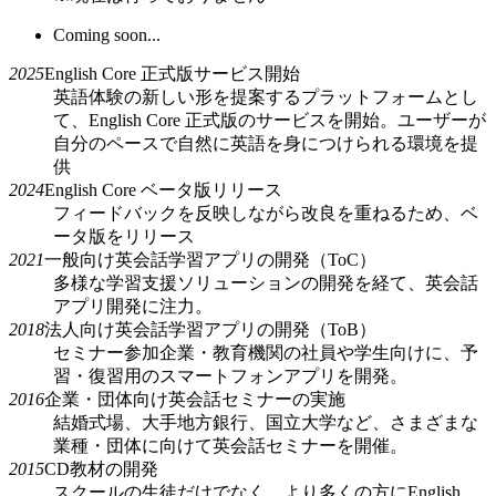
Coming soon...
2025
English Core 正式版サービス開始
英語体験の新しい形を提案するプラットフォームとし
て、English Core 正式版のサービスを開始。ユーザーが
自分のペースで自然に英語を身につけられる環境を提
供
2024
English Core ベータ版リリース
フィードバックを反映しながら改良を重ねるため、ベ
ータ版をリリース
2021
一般向け英会話学習アプリの開発（ToC）
多様な学習支援ソリューションの開発を経て、英会話
アプリ開発に注力。
2018
法人向け英会話学習アプリの開発（ToB）
セミナー参加企業・教育機関の社員や学生向けに、予
習・復習用のスマートフォンアプリを開発。
2016
企業・団体向け英会話セミナーの実施
結婚式場、大手地方銀行、国立大学など、さまざまな
業種・団体に向けて英会話セミナーを開催。
2015
CD教材の開発
スクールの生徒だけでなく、より多くの方にEnglish