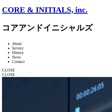
CORE & INITIALS, inc.
コアアンドイニシャルズ
About
Service
History
News
Contact
CLOSE
CLOSE