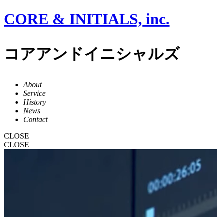
CORE & INITIALS, inc.
コアアンドイニシャルズ
About
Service
History
News
Contact
CLOSE
CLOSE