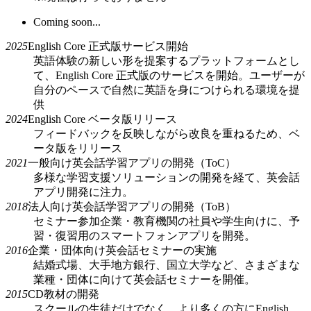
Coming soon...
2025
English Core 正式版サービス開始
英語体験の新しい形を提案するプラットフォームとし
て、English Core 正式版のサービスを開始。ユーザーが
自分のペースで自然に英語を身につけられる環境を提
供
2024
English Core ベータ版リリース
フィードバックを反映しながら改良を重ねるため、ベ
ータ版をリリース
2021
一般向け英会話学習アプリの開発（ToC）
多様な学習支援ソリューションの開発を経て、英会話
アプリ開発に注力。
2018
法人向け英会話学習アプリの開発（ToB）
セミナー参加企業・教育機関の社員や学生向けに、予
習・復習用のスマートフォンアプリを開発。
2016
企業・団体向け英会話セミナーの実施
結婚式場、大手地方銀行、国立大学など、さまざまな
業種・団体に向けて英会話セミナーを開催。
2015
CD教材の開発
スクールの生徒だけでなく、より多くの方にEnglish