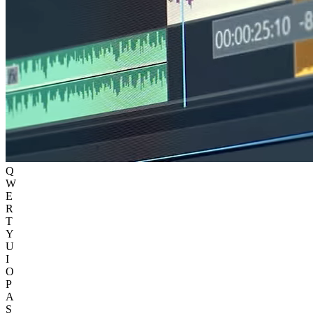
Q
W
E
R
T
Y
U
I
O
P
A
S